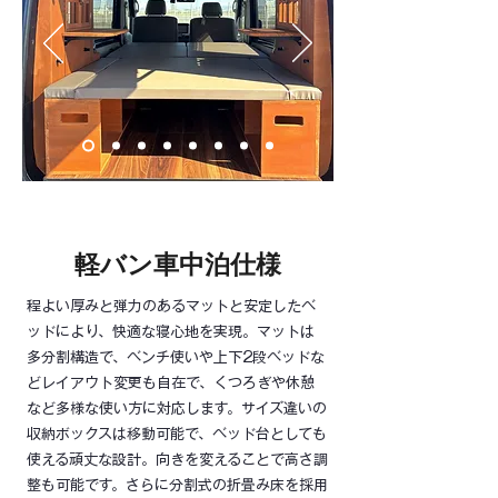
​軽バン車中泊仕様
程よい厚みと弾力のあるマットと安定したベ
ッドにより、快適な寝心地を実現。マットは
多分割構造で、ベンチ使いや上下2段ベッドな
どレイアウト変更も自在で、くつろぎや休憩
など多様な使い方に対応します。サイズ違いの
収納ボックスは移動可能で、ベッド台としても
使える頑丈な設計。向きを変えることで高さ調
整も可能です。さらに分割式の折畳み床を採用